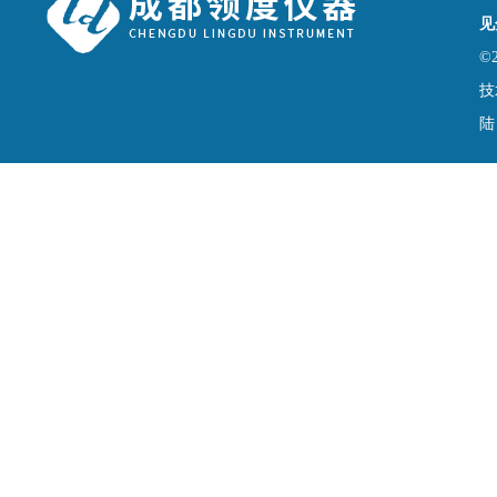
见
©
技
陆